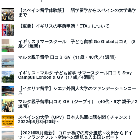
【スペイン留学体験談】 語学留学からスペインの大学進学
まで
【重要】イギリスの事前申請「ETA」について
イギリスサマースクール 子ども留学 Go Global口コミ （8
歳／1週間）
マルタ親子留学 口コミ GV（11歳・40代／1週間）
イギリス・マルタ 子ども留学 サマースクール口コミ Stay
Campus London & GV（17歳／4週間）
【イタリア留学】シエナ外国人大学のファンデーションコー
ス
マルタ親子留学口コミ GV（ジーブイ）（40代・9才 親子／2
週間）
スペインの大学（UPV）日本人先輩に話を聞くチャンス！
2022年6月3日20時～
【2021年9月最新】 コロナ禍での海外渡航～羽田からドイ
ツ・フランクフルト空港への渡航＆入出国レポート