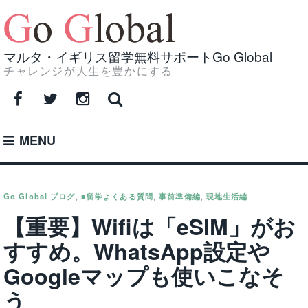
Skip
to
content
マルタ・イギリス留学無料サポートGo Global
チャレンジが人生を豊かにする
Facebook
Twitter
Instagram
MENU
Go Global ブログ
,
■留学よくある質問
,
事前準備編
,
現地生活編
【重要】Wifiは「eSIM」がお
すすめ。WhatsApp設定や
Googleマップも使いこなそ
う