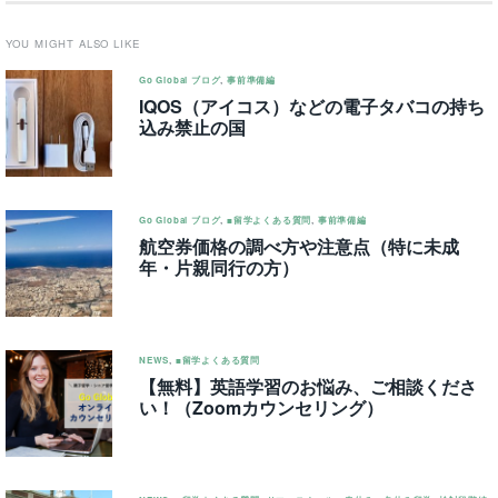
YOU MIGHT ALSO LIKE
Go Global ブログ
,
事前準備編
IQOS（アイコス）などの電子タバコの持ち
込み禁止の国
Go Global ブログ
,
■留学よくある質問
,
事前準備編
航空券価格の調べ方や注意点（特に未成
年・片親同行の方）
NEWS
,
■留学よくある質問
【無料】英語学習のお悩み、ご相談くださ
い！（Zoomカウンセリング）