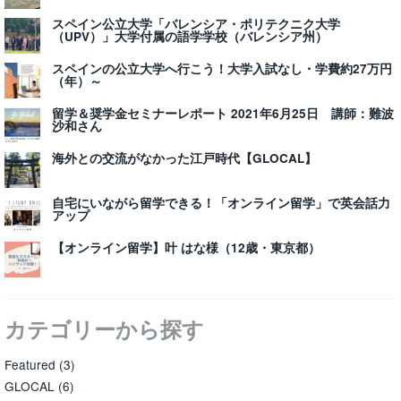
スペイン公立大学「バレンシア・ポリテクニク大学
（UPV）」大学付属の語学学校（バレンシア州）
スペインの公立大学へ行こう！大学入試なし・学費約27万円
（年）～
留学＆奨学金セミナーレポート 2021年6月25日 講師：難波
沙和さん
海外との交流がなかった江戸時代【GLOCAL】
自宅にいながら留学できる！「オンライン留学」で英会話力
アップ
【オンライン留学】叶 はな様（12歳・東京都）
カテゴリーから探す
Featured
(3)
GLOCAL
(6)