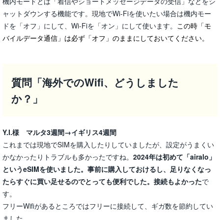
機内モードとは「着信やショートメッセージデータの受信」などをシ
ャットダウンする機能です。現地でWi-Fiを使いたい場合は機内モー
ドを「オフ」にして、Wi-Fiを「オン」にして使います。
この時「モ
バイルデータ通信」は必ず「オフ」のままにしておいてください。
質問「海外でのWifi、どうしました
か？」
Y.I.様 マルタ3週間→イギリス4週間
これまでは現地でSIMを購入したりしていましたが、設定がうまくい
かなかったりトラブルも多かったですね。
2024年は初めて「airalo」
というeSIMを使いました。事前に購入しておけるし、足りなくなっ
たらすぐに買い足せるのでとっても便利でした。接続もよかった
で
す。
フリーWifiがあるところではフリーに接続して、ギガ数を節約してい
ました。