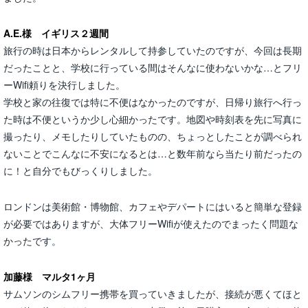
A.E.様 イギリス２週間
​旅行の時は日本からレンタルして持参していたのですが、今回は長期
だったことと​、​学校に行っている間はそんなに使わないかな…とフリ
ーWifi頼りを決行し​ました。​
学校と家の往復では特に不便はなかったのですが、日帰り旅行へ行っ
た時は不便というか少し心細かったです。地図や時刻表を先に写真に
撮ったり、メモしたりしていたものの、ちょっとしたことが調べられ
ないことでこんなに不安になるとは…と数年前なら当たり前だったの
に！と自分でもびっくりしました。
ロンドンは美術館・博物館、カフェやデパートにはいると簡単な登録
が必要ではありますが、大体フリーWifiが使えたのでまったく問題な
かったです。
加藤様 マルタ1ヶ月
サムソンのシムフリー携帯を買っていきましたが、接続が悪くてほと