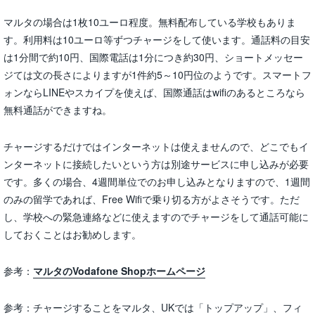
マルタの場合は1枚10ユーロ程度。無料配布している学校もありま
す。利用料は10ユーロ等ずつチャージをして使います。通話料の目安
は1分間で約10円、国際電話は1分につき約30円、ショートメッセー
ジては文の長さによりますが1件約5～10円位のようです。スマートフ
ォンならLINEやスカイプを使えば、国際通話はwifiのあるところなら
無料通話ができますね。
チャージするだけではインターネットは使えませんので、どこでもイ
ンターネットに接続したいという方は別途サービスに申し込みが必要
です。多くの場合、4週間単位でのお申し込みとなりますので、1週間
のみの留学であれば、Free Wifiで乗り切る方がよさそうです。ただ
し、学校への緊急連絡などに使えますのでチャージをして通話可能に
しておくことはお勧めします。
参考：
マルタのVodafone Shopホームページ
参考：チャージすることをマルタ、UKでは「トップアップ」、フィ