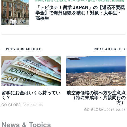
NEWS
,
■留学よくある質問
,
サマースクール・春休み・冬休み留学
,
検討段階編
「トビタテ！留学 JAPAN」の【返済不要奨
学金】で海外経験を積む！対象：大学生・
高校生
Post
PREVIOUS ARTICLE
NEXT ARTICLE
navigation
留学にお金はいくら持ってい
航空券価格の調べ方や注意点
く？
（特に未成年・片親同行の
方）
GO GLOBAL
/
2017-02-05
GO GLOBAL
/
2017-02-06
News & Topics