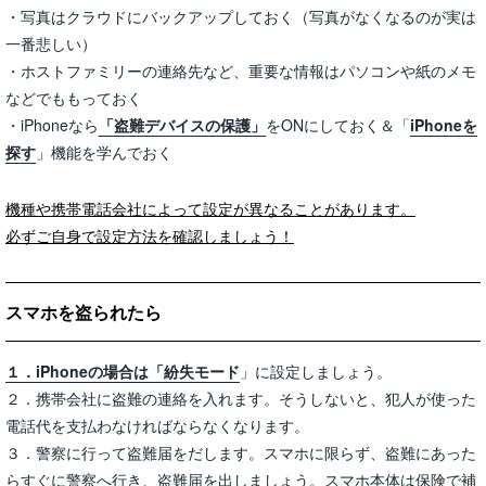
・写真はクラウドにバックアップしておく（写真がなくなるのが実は
一番悲しい）
・ホストファミリーの連絡先など、重要な情報はパソコンや紙のメモ
などでももっておく
・iPhoneなら
「盗難デバイスの保護」
をONにしておく＆「
iPhoneを
探す
」機能を学んでおく
機種や携帯電話会社によって設定が異なることがあります。
必ずご自身で設定方法を確認しましょう！
スマホを盗られたら
１．iPhoneの場合は「紛失モード
」に設定しましょう。
２．携帯会社に盗難の連絡を入れます。そうしないと、犯人が使った
電話代を支払わなければならなくなります。
３．警察に行って盗難届をだします。スマホに限らず、盗難にあった
らすぐに警察へ行き、盗難届を出しましょう。スマホ本体は保険で補