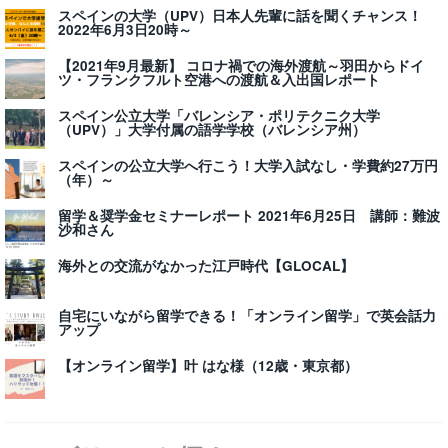
スペインの大学（UPV）日本人先輩に話を聞くチャンス！
2022年6月3日20時～
【2021年9月最新】 コロナ禍での海外渡航～羽田からドイ
ツ・フランクフルト空港への渡航＆入出国レポート
スペイン公立大学「バレンシア・ポリテクニク大学
（UPV）」大学付属の語学学校（バレンシア州）
スペインの公立大学へ行こう！大学入試なし・学費約27万円
（年）～
留学＆奨学金セミナーレポート 2021年6月25日 講師：難波
沙和さん
海外との交流がなかった江戸時代【GLOCAL】
自宅にいながら留学できる！「オンライン留学」で英会話力
アップ
【オンライン留学】叶 はな様（12歳・東京都）