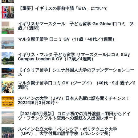
【重要】イギリスの事前申請「ETA」について
イギリスサマースクール 子ども留学 Go Global口コミ （8
歳／1週間）
マルタ親子留学 口コミ GV（11歳・40代／1週間）
イギリス・マルタ 子ども留学 サマースクール口コミ Stay
Campus London & GV（17歳／4週間）
【イタリア留学】シエナ外国人大学のファンデーションコー
ス
マルタ親子留学口コミ GV（ジーブイ）（40代・9才 親子／2
週間）
スペインの大学（UPV）日本人先輩に話を聞くチャンス！
2022年6月3日20時～
【2021年9月最新】 コロナ禍での海外渡航～羽田からドイ
ツ・フランクフルト空港への渡航＆入出国レポート
スペイン公立大学「バレンシア・ポリテクニク大学
（UPV）」大学付属の語学学校（バレンシア州）