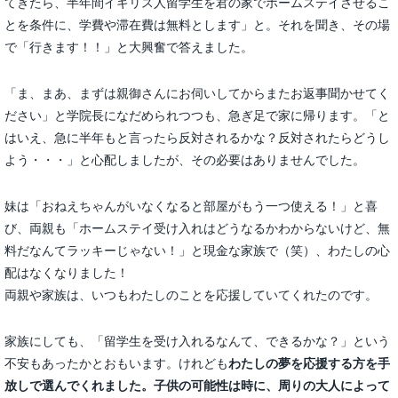
てきたら、半年間イギリス人留学生を君の家でホームステイさせるこ
とを条件に、学費や滞在費は無料とします」と。それを聞き、その場
で「行きます！！」と大興奮で答えました。
「ま、まあ、まずは親御さんにお伺いしてからまたお返事聞かせてく
ださい」と学院長になだめられつつも、急ぎ足で家に帰ります。「と
はいえ、急に半年もと言ったら反対されるかな？反対されたらどうし
よう・・・」と心配しましたが、その必要はありませんでした。
妹は「おねえちゃんがいなくなると部屋がもう一つ使える！」と喜
び、両親も「ホームステイ受け入れはどうなるかわからないけど、無
料だなんてラッキーじゃない！」と現金な家族で（笑）、わたしの心
配はなくなりました！
両親や家族は、いつもわたしのことを応援していてくれたのです。
家族にしても、「留学生を受け入れるなんて、できるかな？」という
不安もあったかとおもいます。けれども
わたしの夢を応援する方を手
放しで選んでくれました。
子供の可能性は時に、周りの大人によって