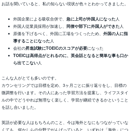
お話を聞いていると、私の知らない現状が色々とわかってきました。
外国企業による吸収合併で、
急に上司が外国人になった
人
外国人従業員採用が加速し、
同僚や部下に外国人ができた
人
原価を下げるべく、外国に工場をつくったため、
外国の人に指
導することになった
人
会社の
昇進試験にTOEICのスコアが必要
になった
TOEICは高得点がとれるのに、英会話となると簡単な事も口か
ら出てこない
人
こんな人がとても多いのです。
カウンセリングでは目標を定め、3ヶ月ごとに振り返りをし、目標の
微調整を行います。その人にあった学習方法を提案し、ライフスタイ
ルの中でどうやれば無理なく楽しく、学習が継続できるかということ
を話し合いました。
英語が必要な人はもちろんのこと、今は海外となにもつながっていな
くても、何かしらの分野でがんばっていると、いずれは「海外」につ