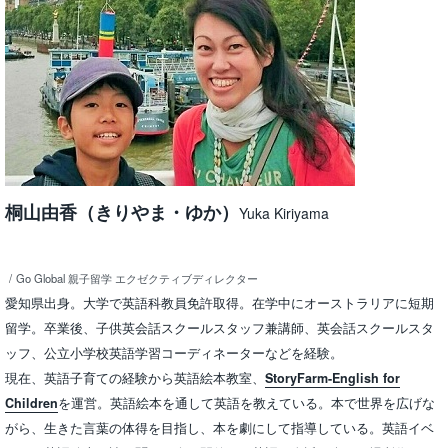
桐山由香（きりやま・ゆか）
Yuka Kiriyama
Go Global 親子留学 エクゼクティブディレクター
愛知県出身。大学で英語科教員免許取得。在学中にオーストラリアに短期
留学。卒業後、子供英会話スクールスタッフ兼講師、英会話スクールスタ
ッフ、公立小学校英語学習コーディネーターなどを経験。
現在、英語子育ての経験から英語絵本教室、
StoryFarm-English for
Children
を運営。英語絵本を通して英語を教えている。本で世界を広げな
がら、生きた言葉の体得を目指し、本を劇にして指導している。英語イベ