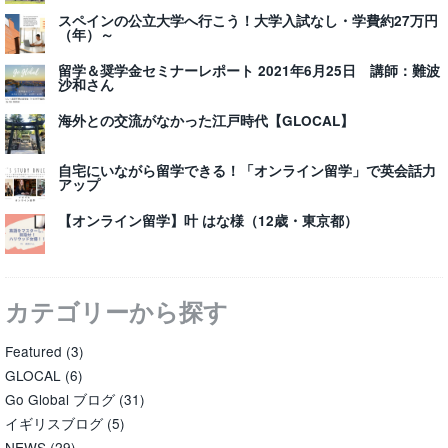
スペインの公立大学へ行こう！大学入試なし・学費約27万円
（年）～
留学＆奨学金セミナーレポート 2021年6月25日 講師：難波
沙和さん
海外との交流がなかった江戸時代【GLOCAL】
自宅にいながら留学できる！「オンライン留学」で英会話力
アップ
【オンライン留学】叶 はな様（12歳・東京都）
カテゴリーから探す
Featured
(3)
GLOCAL
(6)
Go Global ブログ
(31)
イギリスブログ
(5)
NEWS
(29)