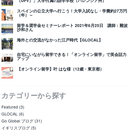
（UPV）」大学付属の語学学校（バレンシア州）
スペインの公立大学へ行こう！大学入試なし・学費約27万円
（年）～
留学＆奨学金セミナーレポート 2021年6月25日 講師：難波
沙和さん
海外との交流がなかった江戸時代【GLOCAL】
自宅にいながら留学できる！「オンライン留学」で英会話力
アップ
【オンライン留学】叶 はな様（12歳・東京都）
カテゴリーから探す
Featured
(3)
GLOCAL
(6)
Go Global ブログ
(31)
イギリスブログ
(5)