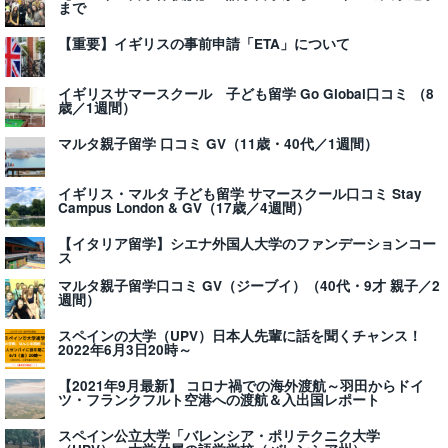
まで
【重要】イギリスの事前申請「ETA」について
イギリスサマースクール 子ども留学 Go Global口コミ （8
歳／1週間）
マルタ親子留学 口コミ GV（11歳・40代／1週間）
イギリス・マルタ 子ども留学 サマースクール口コミ Stay
Campus London & GV（17歳／4週間）
【イタリア留学】シエナ外国人大学のファンデーションコー
ス
マルタ親子留学口コミ GV（ジーブイ）（40代・9才 親子／2
週間）
スペインの大学（UPV）日本人先輩に話を聞くチャンス！
2022年6月3日20時～
【2021年9月最新】 コロナ禍での海外渡航～羽田からドイ
ツ・フランクフルト空港への渡航＆入出国レポート
スペイン公立大学「バレンシア・ポリテクニク大学