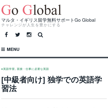
Skip
to
content
マルタ・イギリス留学無料サポートGo Global
チャレンジが人生を豊かにする
Facebook
Twitter
Instagram
MENU
■英語学習
,
面接・仕事に必要な英語
[中級者向け] 独学での英語学
習法