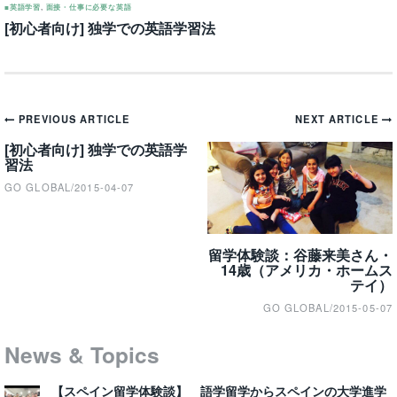
■英語学習
,
面接・仕事に必要な英語
[初心者向け] 独学での英語学習法
Post
PREVIOUS ARTICLE
NEXT ARTICLE
navigation
[初心者向け] 独学での英語学
習法
GO GLOBAL
/
2015-04-07
留学体験談：谷藤来美さん・
14歳（アメリカ・ホームス
テイ）
GO GLOBAL
/
2015-05-07
News & Topics
【スペイン留学体験談】 語学留学からスペインの大学進学