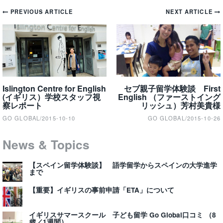
Post
PREVIOUS ARTICLE
NEXT ARTICLE
navigation
Islington Centre for English
セブ親子留学体験談 First
(イギリス）学校スタッフ視
English （ファーストイング
察レポート
リッシュ）芳村美貴様
GO GLOBAL
/
2015-10-10
GO GLOBAL
/
2015-10-26
News & Topics
【スペイン留学体験談】 語学留学からスペインの大学進学
まで
【重要】イギリスの事前申請「ETA」について
イギリスサマースクール 子ども留学 Go Global口コミ （8
歳／1週間）