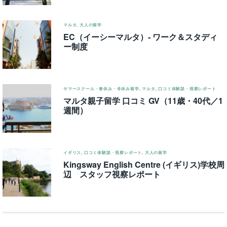
マルタ
,
大人の留学
EC（イーシーマルタ）- ワーク＆スタディ
ー制度
サマースクール・春休み・冬休み留学
,
マルタ
,
口コミ体験談・視察レポート
マルタ親子留学 口コミ GV（11歳・40代／1
週間）
イギリス
,
口コミ体験談・視察レポート
,
大人の留学
Kingsway English Centre (イギリス)学校周
辺 スタッフ視察レポート