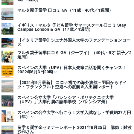
マルタ親子留学 口コミ GV（11歳・40代／1週間）
イギリス・マルタ 子ども留学 サマースクール口コミ Stay
Campus London & GV（17歳／4週間）
【イタリア留学】シエナ外国人大学のファンデーションコー
ス
マルタ親子留学口コミ GV（ジーブイ）（40代・9才 親子／2
週間）
スペインの大学（UPV）日本人先輩に話を聞くチャンス！
2022年6月3日20時～
【2021年9月最新】 コロナ禍での海外渡航～羽田からドイ
ツ・フランクフルト空港への渡航＆入出国レポート
スペイン公立大学「バレンシア・ポリテクニク大学
（UPV）」大学付属の語学学校（バレンシア州）
スペインの公立大学へ行こう！大学入試なし・学費約27万円
（年）～
留学＆奨学金セミナーレポート 2021年6月25日 講師：難波
沙和さん