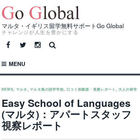
Skip
to
content
マルタ・イギリス留学無料サポートGo Global
チャレンジが人生を豊かにする
Facebook
Twitter
Instagram
MENU
NEWS
,
マルタ
,
マルタ島の語学学校
,
口コミ体験談・視察レポート
,
大人の留学
Easy School of Languages
(マルタ)：アパートスタッフ
視察レポート