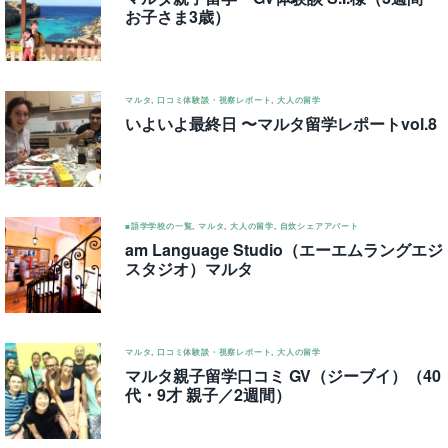
お子さま3歳）
マルタ
,
口コミ体験談・視察レポート
,
大人の留学
いよいよ最終日 〜マルタ留学レポートvol.8
■語学学校の一覧
,
マルタ
,
大人の留学
,
自炊シェアアパート
am Language Studio（エーエムラングエジ
スタジオ）マルタ
マルタ
,
口コミ体験談・視察レポート
,
大人の留学
マルタ親子留学口コミ GV（ジーブイ）（40
代・9才 親子／2週間）