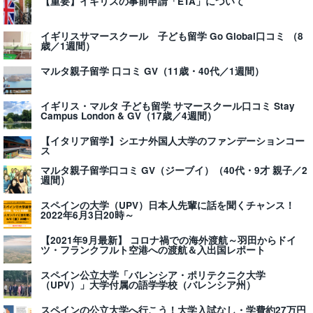
【重要】イギリスの事前申請「ETA」について
イギリスサマースクール 子ども留学 Go Global口コミ （8
歳／1週間）
マルタ親子留学 口コミ GV（11歳・40代／1週間）
イギリス・マルタ 子ども留学 サマースクール口コミ Stay
Campus London & GV（17歳／4週間）
【イタリア留学】シエナ外国人大学のファンデーションコー
ス
マルタ親子留学口コミ GV（ジーブイ）（40代・9才 親子／2
週間）
スペインの大学（UPV）日本人先輩に話を聞くチャンス！
2022年6月3日20時～
【2021年9月最新】 コロナ禍での海外渡航～羽田からドイ
ツ・フランクフルト空港への渡航＆入出国レポート
スペイン公立大学「バレンシア・ポリテクニク大学
（UPV）」大学付属の語学学校（バレンシア州）
スペインの公立大学へ行こう！大学入試なし・学費約27万円