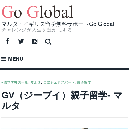
Skip
to
content
マルタ・イギリス留学無料サポートGo Global
チャレンジが人生を豊かにする
Facebook
Twitter
Instagram
MENU
■語学学校の一覧
,
マルタ
,
自炊シェアアパート
,
親子留学
GV（ジーブイ）親子留学- マ
ルタ