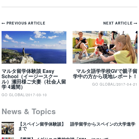
Post
PREVIOUS ARTICLE
NEXT ARTICLE
navigation
マルタ留学体験談 Easy
マルタ語学学校GVで親子留
School（イージースクー
学中の方から現地レポート！
ル）瀬田様ご夫妻（社会人留
GO GLOBAL
/
2017-04-21
学 4週間）
GO GLOBAL
/
2017-03-10
News & Topics
【スペイン留学体験談】 語学留学からスペインの大学進学
まで