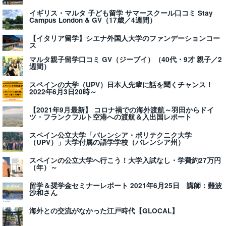
イギリス・マルタ 子ども留学 サマースクール口コミ Stay
Campus London & GV（17歳／4週間）
【イタリア留学】シエナ外国人大学のファンデーションコー
ス
マルタ親子留学口コミ GV（ジーブイ）（40代・9才 親子／2
週間）
スペインの大学（UPV）日本人先輩に話を聞くチャンス！
2022年6月3日20時～
【2021年9月最新】 コロナ禍での海外渡航～羽田からドイ
ツ・フランクフルト空港への渡航＆入出国レポート
スペイン公立大学「バレンシア・ポリテクニク大学
（UPV）」大学付属の語学学校（バレンシア州）
スペインの公立大学へ行こう！大学入試なし・学費約27万円
（年）～
留学＆奨学金セミナーレポート 2021年6月25日 講師：難波
沙和さん
海外との交流がなかった江戸時代【GLOCAL】