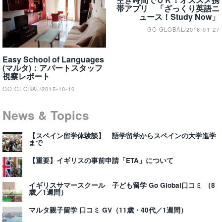
navigation
帯アプリ 「ざっくり英語ニ
ュース！Study Now」
GO GLOBAL
/
2016-01-27
Easy School of Languages
(マルタ)：アパートスタッフ
視察レポート
GO GLOBAL
/
2015-10-10
News & Topics
【スペイン留学体験談】 語学留学からスペインの大学進学
まで
【重要】イギリスの事前申請「ETA」について
イギリスサマースクール 子ども留学 Go Global口コミ （8
歳／1週間）
マルタ親子留学 口コミ GV（11歳・40代／1週間）