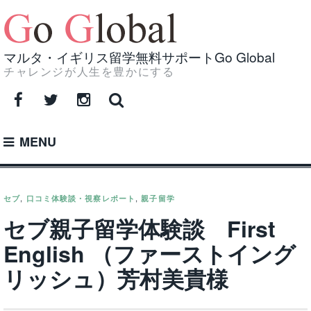
Skip
to
content
マルタ・イギリス留学無料サポートGo Global
チャレンジが人生を豊かにする
Facebook
Twitter
Instagram
MENU
セブ
,
口コミ体験談・視察レポート
,
親子留学
セブ親子留学体験談 First
English （ファーストイング
リッシュ）芳村美貴様