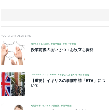
YOU MIGHT ALSO LIKE
■留学よくある質問
,
事前準備編
,
学校・学習編
授業前後のあいさつ：お役立ち資料
Go Global ブログ
,
NEWS
,
■留学よくある質問
,
事前準備編
【重要】イギリスの事前申請「ETA」につ
いて
■英語学習
,
オンライン英会話
,
事前準備編