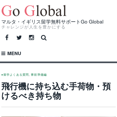
Skip
to
content
マルタ・イギリス留学無料サポートGo Global
チャレンジが人生を豊かにする
Facebook
Twitter
Instagram
MENU
■留学よくある質問
,
事前準備編
飛行機に持ち込む手荷物・預
けるべき持ち物