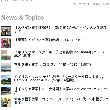
GO GLOBAL
/
2016-12-25
News & Topics
【スペイン留学体験談】 語学留学からスペインの大学進学
まで
【重要】イギリスの事前申請「ETA」について
イギリスサマースクール 子ども留学 Go Global口コミ （8
歳／1週間）
マルタ親子留学 口コミ GV（11歳・40代／1週間）
イギリス・マルタ 子ども留学 サマースクール口コミ Stay
Campus London & GV（17歳／4週間）
【イタリア留学】シエナ外国人大学のファンデーションコー
ス
マルタ親子留学口コミ GV（ジーブイ）（40代・9才 親子／2
週間）