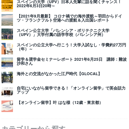
スペインの大学（UPV）日本人先輩に話を聞くチャンス！
2022年6月3日20時～
【2021年9月最新】 コロナ禍での海外渡航～羽田からドイ
ツ・フランクフルト空港への渡航＆入出国レポート
スペイン公立大学「バレンシア・ポリテクニク大学
（UPV）」大学付属の語学学校（バレンシア州）
スペインの公立大学へ行こう！大学入試なし・学費約27万円
（年）～
留学＆奨学金セミナーレポート 2021年6月25日 講師：難波
沙和さん
海外との交流がなかった江戸時代【GLOCAL】
自宅にいながら留学できる！「オンライン留学」で英会話力
アップ
【オンライン留学】叶 はな様（12歳・東京都）
カテゴリーから探す