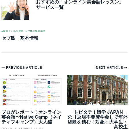
おすすめの「オンライン英会話レッスン」
サービス一覧
■留学よくある質問
,
セブ島の語学学校
セブ島 基本情報
Post
PREVIOUS ARTICLE
NEXT ARTICLE
navigation
プロがレポート！オンライン
「トビタテ！留学 JAPAN」
英会話〜Native Camp（ネイ
の【返済不要奨学金】で海外
ティブキャンプ）大人編
経験を積む！対象：大学生・
高校生
GO GLOBAL
/
2016-11-27