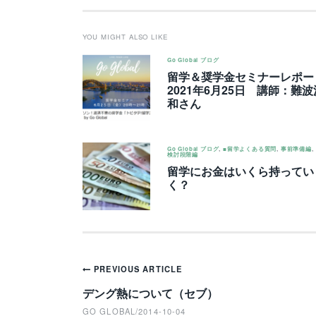
YOU MIGHT ALSO LIKE
Go Global ブログ
留学＆奨学金セミナーレポー
2021年6月25日 講師：難波
和さん
Go Global ブログ
,
■留学よくある質問
,
事前準備編
,
検討段階編
留学にお金はいくら持ってい
く？
Post
PREVIOUS ARTICLE
navigation
デング熱について（セブ）
GO GLOBAL
/
2014-10-04