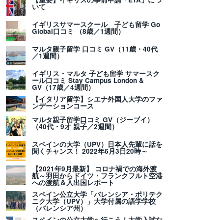
いて
イギリスサマースクール 子ども留学 Go
Global口コミ （8歳／1週間）
マルタ親子留学 口コミ GV（11歳・40代
／1週間）
イギリス・マルタ 子ども留学 サマースク
ール口コミ Stay Campus London &
GV（17歳／4週間）
【イタリア留学】シエナ外国人大学のファ
ンデーションコース
マルタ親子留学口コミ GV（ジーブイ）
（40代・9才 親子／2週間）
スペインの大学（UPV）日本人先輩に話を
聞くチャンス！ 2022年6月3日20時～
【2021年9月最新】 コロナ禍での海外渡
航～羽田からドイツ・フランクフルト空港
への渡航＆入出国レポート
スペイン公立大学「バレンシア・ポリテク
ニク大学（UPV）」大学付属の語学学校
（バレンシア州）
スペインの公立大学へ行こう！大学入試な