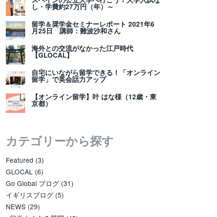
し・学費約27万円（年）～
留学＆奨学金セミナーレポート 2021年6
月25日 講師：難波沙和さん
海外との交流がなかった江戸時代
【GLOCAL】
自宅にいながら留学できる！「オンライン
留学」で英会話力アップ
【オンライン留学】叶 はな様（12歳・東
京都）
カテゴリーから探す
Featured
(3)
GLOCAL
(6)
Go Global ブログ
(31)
イギリスブログ
(5)
NEWS
(29)