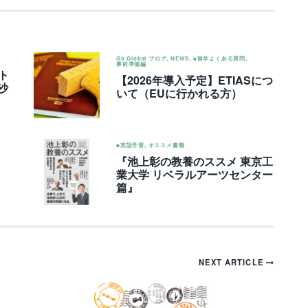
Go Global ブログ
,
NEWS
,
■留学よくある質問
,
事前準備編
ト
【2026年導入予定】ETIASにつ
沙
いて（EUに行かれる方）
■英語学習
,
オススメ書籍
『池上彰の教養のススメ 東京工
業大学 リベラルアーツセンター
篇』
NEXT ARTICLE