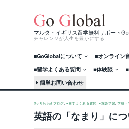
Skip
to
content
マルタ・イギリス留学無料サポートGo Gl
チャレンジが人生を豊かにする
■GoGlobalについて
■オンライン
■留学よくある質問
■体験談
簡単お問い合わせ
Go Global ブログ
,
■留学よくある質問
,
■英語学習
,
学校・
英語の「なまり」につ