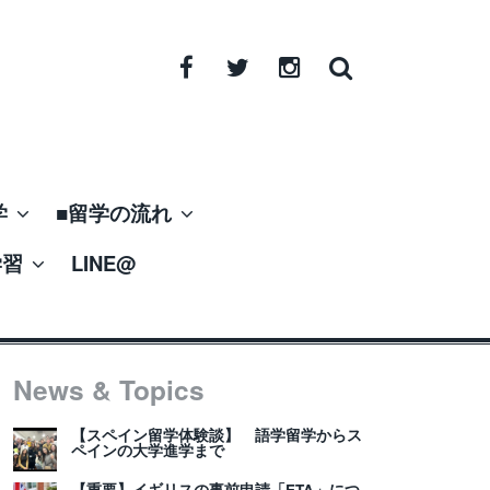
Facebook
Twitter
Instagram
学
■留学の流れ
学習
LINE@
News & Topics
【スペイン留学体験談】 語学留学からス
ペインの大学進学まで
【重要】イギリスの事前申請「ETA」につ