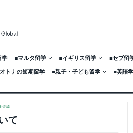
obal
留学
■マルタ留学
■イギリス留学
■セブ留
■オトナの短期留学
■親子・子ども留学
■英語
学習編
いて