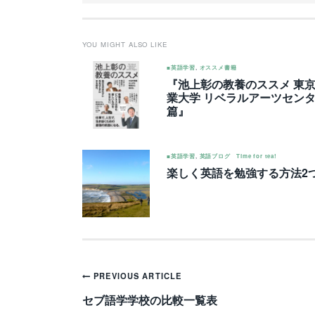
YOU MIGHT ALSO LIKE
■英語学習
,
オススメ書籍
『池上彰の教養のススメ 東
業大学 リベラルアーツセン
篇』
■英語学習
,
英語ブログ Time for tea!
楽しく英語を勉強する方法2
Post
PREVIOUS ARTICLE
navigation
セブ語学学校の比較一覧表