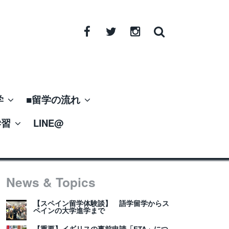
Facebook
Twitter
Instagram
学
■留学の流れ
学習
LINE@
News & Topics
【スペイン留学体験談】 語学留学からス
ペインの大学進学まで
【重要】イギリスの事前申請「ETA」につ