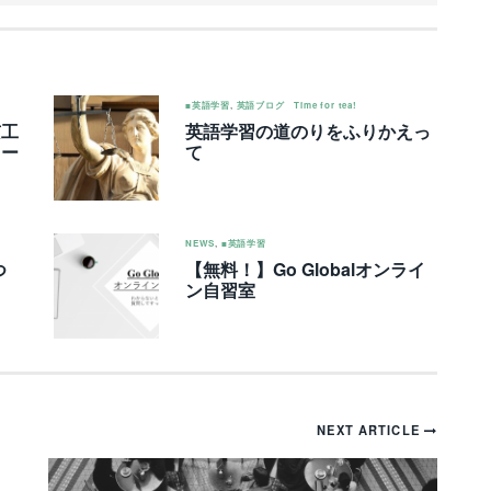
■英語学習
,
英語ブログ Time for tea!
京工
英語学習の道のりをふりかえっ
ター
て
NEWS
,
■英語学習
つ
【無料！】Go Globalオンライ
ン自習室
NEXT ARTICLE