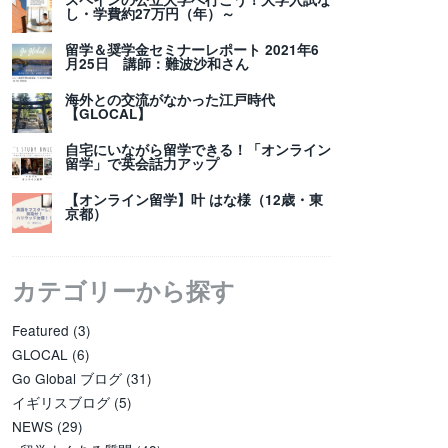
し・学費約27万円（年）～
留学＆奨学金セミナーレポート 2021年6
月25日 講師：難波沙和さん
海外との交流がなかった江戸時代
【GLOCAL】
自宅にいながら留学できる！「オンライン
留学」で英会話力アップ
【オンライン留学】叶 はな様（12歳・東
京都）
カテゴリーから探す
Featured
(3)
GLOCAL
(6)
Go Global ブログ
(31)
イギリスブログ
(5)
NEWS
(29)