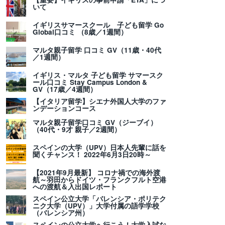
いて
イギリスサマースクール 子ども留学 Go
Global口コミ （8歳／1週間）
マルタ親子留学 口コミ GV（11歳・40代
／1週間）
イギリス・マルタ 子ども留学 サマースク
ール口コミ Stay Campus London &
GV（17歳／4週間）
【イタリア留学】シエナ外国人大学のファ
ンデーションコース
マルタ親子留学口コミ GV（ジーブイ）
（40代・9才 親子／2週間）
スペインの大学（UPV）日本人先輩に話を
聞くチャンス！ 2022年6月3日20時～
【2021年9月最新】 コロナ禍での海外渡
航～羽田からドイツ・フランクフルト空港
への渡航＆入出国レポート
スペイン公立大学「バレンシア・ポリテク
ニク大学（UPV）」大学付属の語学学校
（バレンシア州）
スペインの公立大学へ行こう！大学入試な