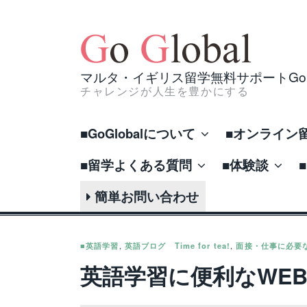
Skip
to
content
マルタ・イギリス留学無料サポートGo Gl
チャレンジが人生を豊かにする
■GoGlobalについて
■オンライン
■留学よくある質問
■体験談
簡単お問い合わせ
■英語学習
,
英語ブログ Time for tea!
,
面接・仕事に必要
英語学習に便利なWE