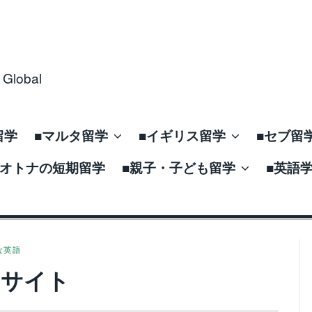
obal
留学
■マルタ留学
■イギリス留学
■セブ留
■オトナの短期留学
■親子・子ども留学
■英語
な英語
Bサイト