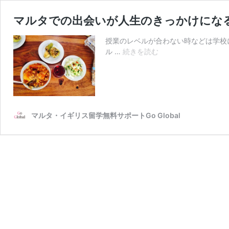
マルタでの出会いが人生のきっかけになるか
授業のレベルが合わない時などは学校
マ
ル …
続きを読む
ル
タ
で
の
出
マルタ・イギリス留学無料サポートGo Global
会
い
が
人
生
の
き
っ
か
け
に