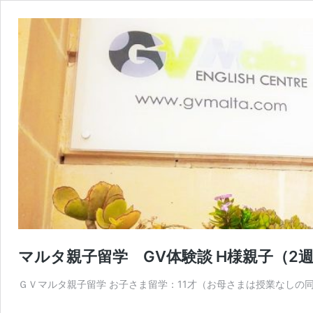
マルタ親子留学 GV体験談 H様親子（2
ＧＶマルタ親子留学 お子さま留学：11才（お母さまは授業なしの同行